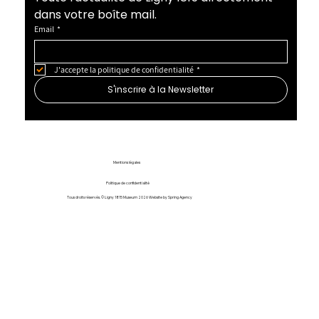
dans votre boîte mail.
Email
*
J'accepte la politique de confidentialité
*
S'inscrire à la Newsletter
Mentions légales
Politique de confidentialité
Tous droits réservés. © Ligny 1815 Museum 2026 Website by
Spring Agency