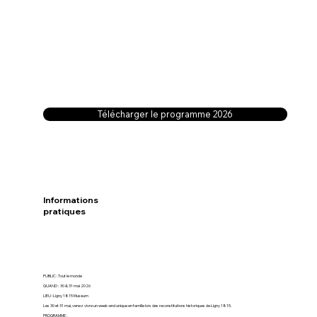
Télécharger le programme 2026
Informations
pratiques
PUBLIC : Tout le monde
QUAND : 30 & 31 mai 2026
LIEU : Ligny 1815 Museum
Les 30 et 31 mai, venez vivre un week-end unique en famille lors des reconstitutions historiques de Ligny 1815.
PROGRAMME :